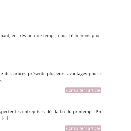
mant, en très peu de temps, nous l'éliminons pour
ille des arbres présente plusieurs avantages pour :
..suite
]
Consulter l'article
specter les entreprises dès la fin du printemps. En
...suite
.
[
]
Consulter l'article